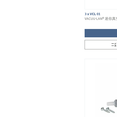
3 x VCL 01
VACUU·LAN® 迷你