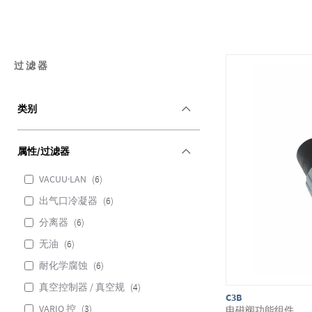
过滤器
类别
属性/过滤器
VACUU·LAN
6
出气口冷凝器
6
分离器
6
无油
6
耐化学腐蚀
6
真空控制器 / 真空规
4
C3B
VARIO 控
3
电磁阀功能组件