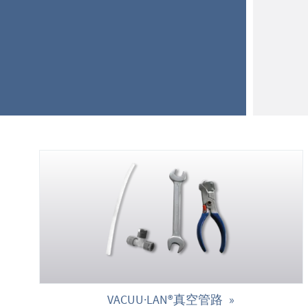
决方案。它不
特点
，
降低
需在网上商
VACUU·LAN®真空管路