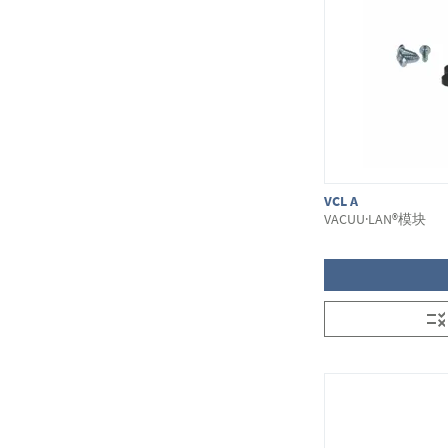
VCL A
VACUU·LAN®模块