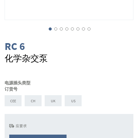
跳
转
RC 6
到
图
化学杂交泵
像
库
的
开
电源插头类型
头
订货号
CEE
CH
UK
US
应要求