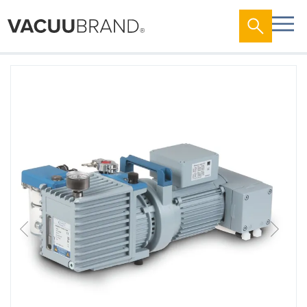
跳
到
结
尾
的
图
片
库