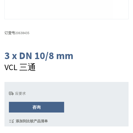
跳
转
订货号
20638435
到
图
像
3 x DN 10/8 mm
库
的
VCL 三通
开
头
应要求
咨询
添加到比较产品清单