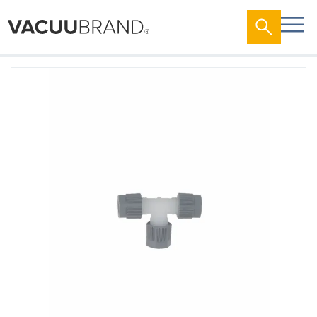
跳
到
结
尾
的
图
片
库