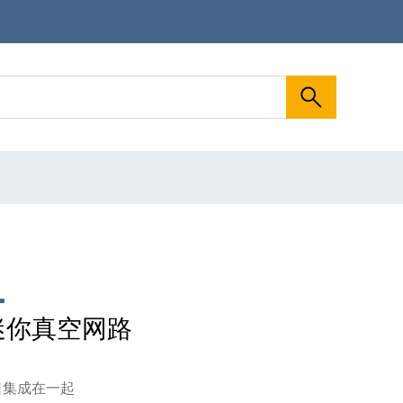
1
® 迷你真空网路
端口集成在一起