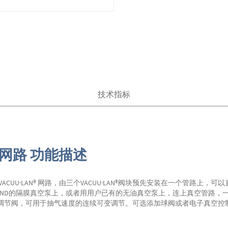
技术指标
真空网路 功能描述
 VACUU·LAN® 网路，由三个VACUU·LAN®阀块预先安装在一个管路
BRAND的隔膜真空泵上，或者用用户已有的无油真空泵上，连上真空管路
动流量调节阀，可用于抽气速度的连续可变调节。可选添加球阀或者电子真空