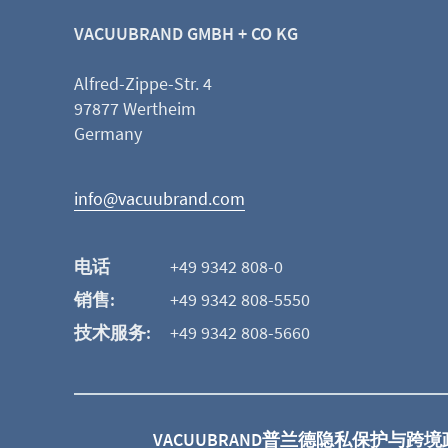
VACUUBRAND GMBH + CO KG
Alfred-Zippe-Str. 4
97877 Wertheim
Germany
info@vacuubrand.com
电话
+49 9342 808-0
销售:
+49 9342 808-5550
技术服务:
+49 9342 808-5660
VACUUBRAND
普兰德隐私保护与跨境