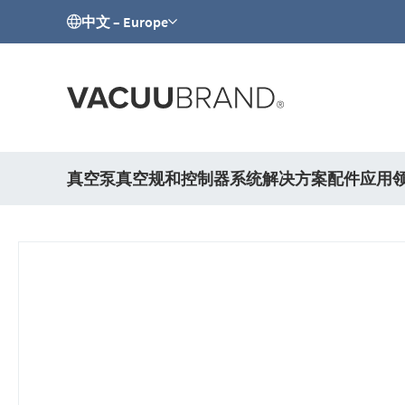
中文 – Europe
真空泵
真空规和控制器
系统解决方案
配件
应用
跳
到
结
尾
的
图
片
库