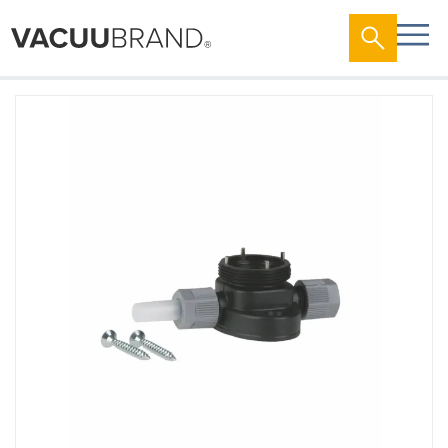
跳
到
结
尾
的
图
片
库