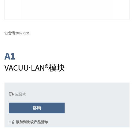
跳
转
订货号
20677131
到
图
像
A1
库
的
VACUU·LAN®模块
开
头
应要求
咨询
添加到比较产品清单