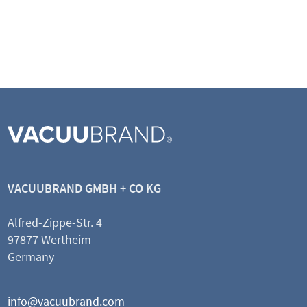
NT SYNCHRO Vakuumsysteme
NT SYNCHRO真空系统中的压力计升级套件
VACUUBRAND GMBH + CO KG
Alfred-Zippe-Str. 4
97877 Wertheim
查看产品
Germany
添加并比较
info@vacuubrand.com