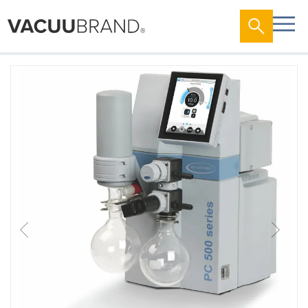
跳
到
结
尾
的
图
片
库