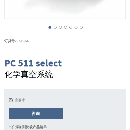
跳
转
订货号
20733256
到
图
像
PC 511 select
库
的
化学真空系统
开
头
应要求
咨询
添加到比较产品清单