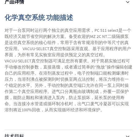
产品详情
化学真空系统 功能描述
对于一台泵同时运行两个独立的真空应用需求，PC 511 select是一个
既经济又能节省空间的解决方案。备受欢迎的MZ 2C NT二级隔膜泵
是这些真空系统的核心组件，常用于含有常规溶剂的中等尺寸的真
空应用。 VACUU·SELECT真空控制器采用直观、基于应用程序的用户
界面，为所有常见实验室应用提供预定义的真空过程。
VACUU·SELECT真空控制器可满足您所有要求。对于简易实验过程可
手动修改控制参数，直接蒸馏，或者通过简单的“拖放”操作编辑创建
自己的应用程序。在溶剂蒸发过程中，电子控制端口能检测爆沸时
压力，当溶剂沸点被探测到时切换至两点法控制，将压力维持在一
个稳定的水平。另外，手动控制的真空端口允许在同一泵上同时操
作第二个真空应用程序。进气口分离瓶由玻璃制成，外覆一层保护
膜，能防止颗粒和液滴进入泵内，防止泵损坏，延长泵的使用寿
命。当连接冷水管道或循环制冷机时，出气口废气冷凝器可以实现
溶剂将近100%回收，从而实现循环经济和环境保护。
技术指标