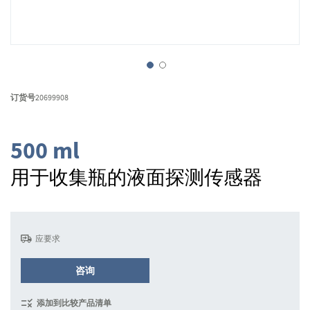
跳
转
订货号
20699908
到
图
像
500 ml
库
的
用于收集瓶的液面探测传感器
开
头
应要求
咨询
添加到比较产品清单