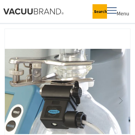
Search
Menu
跳
到
结
尾
的
图
片
库