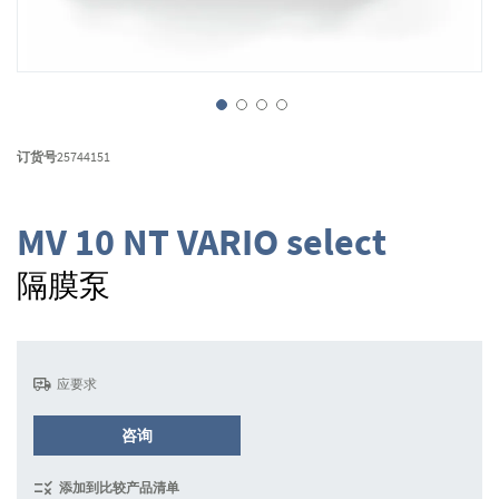
跳
转
订货号
25744151
到
图
像
MV 10 NT VARIO select
库
的
隔膜泵
开
头
应要求
咨询
添加到比较产品清单