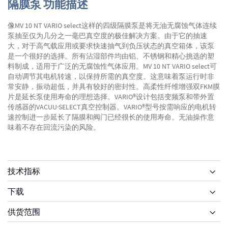
隔膜泵 功能描述
像MV 10 NT VARIO select这样的四级隔膜泵是将无油无腐蚀气体连续
泵抽至仅为几分之一毫巴真空度的极佳解决方案。由于它的抽速
大，对于高气载应用或要求快速抽气到负压状态的真空箱体，该泵
是一个很好的选择。所有沾湿部件均由铝、不锈钢和精心挑选的塑
料制成，适用于广泛的无腐蚀性气体应用。MV 10 NT VARIO select可
自动调节其电机转速，以保持所需的真空度。这意味着泵运行时非
常安静，振动超低，并具有较好的密封性。高柔性纤维增强双FKM膜
片是延长泵使用寿命的理想选择。VARIO®设计包括变频泵和带外置
传感器的VACUU·SELECT真空控制器。VARIO®型号按需响应的电机转
速控制进一步延长了隔膜和阀门已经很长的使用寿命。无油操作意
味着不存在回流污染的风险。
技术指标
下载
供货范围