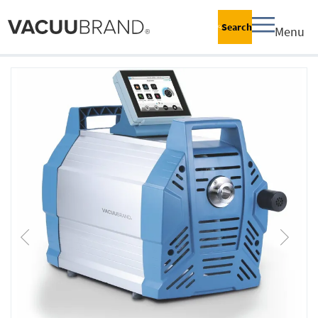
Search
Menu
跳
到
结
尾
的
图
片
库