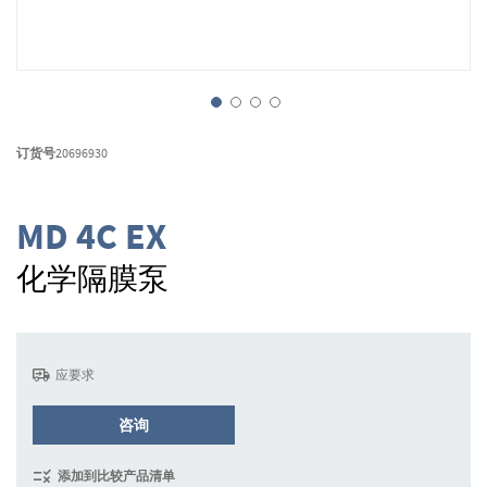
跳
转
订货号
20696930
到
图
像
MD 4C EX
库
的
化学隔膜泵
开
头
应要求
咨询
添加到比较产品清单