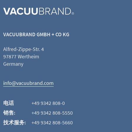
KF DN 16, 1000 mm
带小法兰的PTFE管（抗静电的）
PTFE（抗静电的） / 不锈钢
VACUUBRAND GMBH + CO KG
标称宽度 KF DN 16 mm | 软管长度 1000 mm
-4
漏率 1 x 10
mbar l/s
Alfred-Zippe-Str. 4
97877 Wertheim
查看产品
Germany
添加并比较
info@vacuubrand.com
这可能也是您感兴趣的
电话
+49 9342 808-0
销售:
+49 9342 808-5550
技术服务:
+49 9342 808-5660