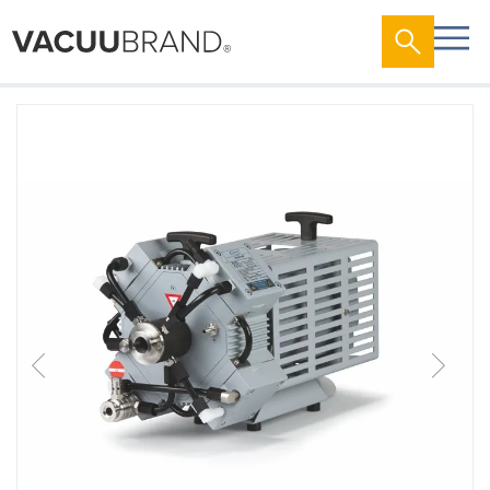
跳
到
结
尾
的
图
片
库