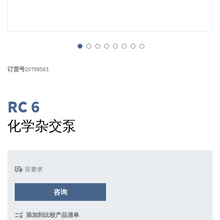
跳
转
订货号
20798563
到
图
像
RC 6
库
的
化学杂交泵
开
头
应要求
咨询
添加到比较产品清单