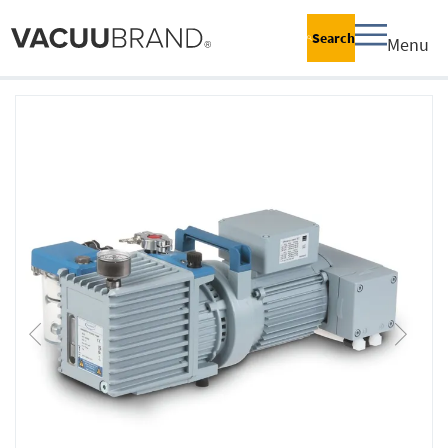
Search
Menu
跳
到
结
尾
的
图
片
库