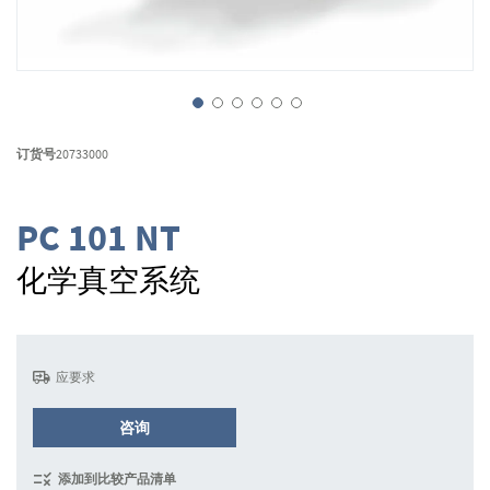
跳
转
订货号
20733000
到
图
像
PC 101 NT
库
的
化学真空系统
开
头
应要求
咨询
添加到比较产品清单