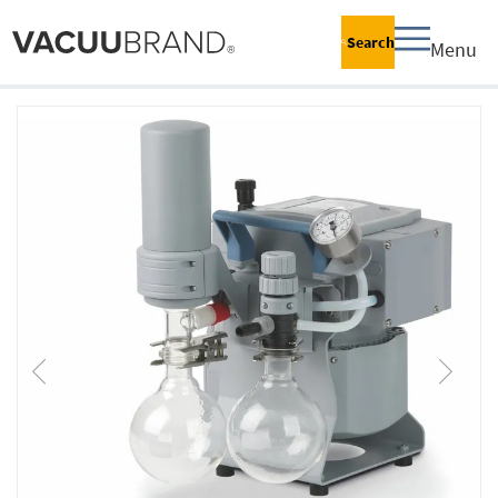
Search
Menu
跳
到
结
尾
的
图
片
库