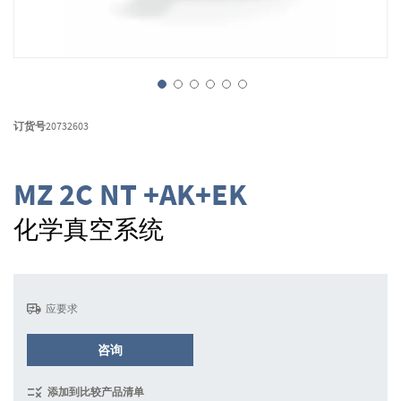
跳
转
订货号
20732603
到
图
像
MZ 2C NT +AK+EK
库
的
化学真空系统
开
头
应要求
咨询
添加到比较产品清单