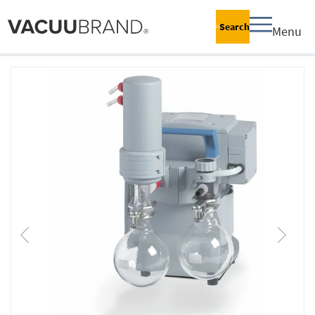
Search
Menu
跳
到
结
尾
的
图
片
库