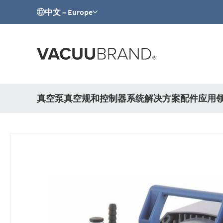
中文 – Europe
真空泵
真空规和控制器
系统解决方案
配件
应用
跳
到
结
尾
的
图
片
库