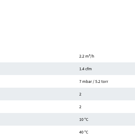
3
2.2 m
/h
1.4 cfm
7 mbar / 5.2 torr
2
2
10 °C
40 °C