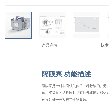
跳
产品详情
技术
转
到
图
像
库
的
隔膜泵 功能描述
开
头
隔膜泵是针对非腐蚀气体的一种持续的、无
体。双级泵的结构同时具有抽气速度大和达7
列设计进一步改善了性能参数。