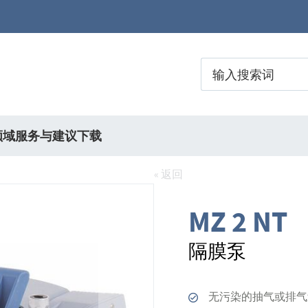
领域
服务与建议
下载
« 返回
MZ 2 NT
隔膜泵
无污染的抽气或排气