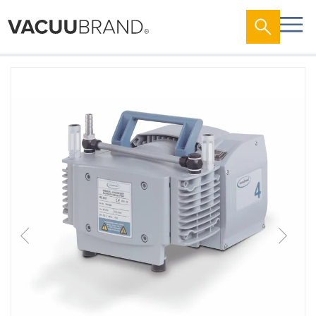
跳
到
结
尾
的
图
片
库