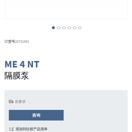
跳
转
订货号
20731001
到
图
像
ME 4 NT
库
的
隔膜泵
开
头
应要求
咨询
添加到比较产品清单