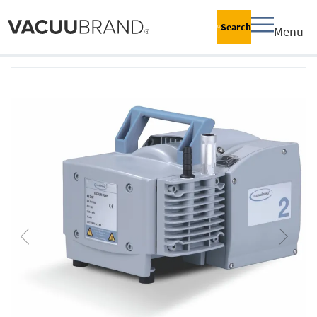
Search
Menu
跳
到
结
尾
的
图
片
库