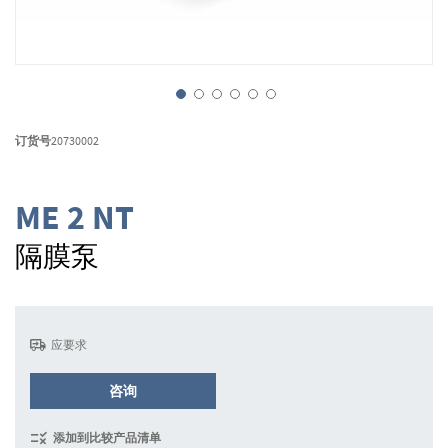
跳
转
订货号
20730002
到
图
像
ME 2 NT
库
的
隔膜泵
开
头
应要求
咨询
添加到比较产品清单