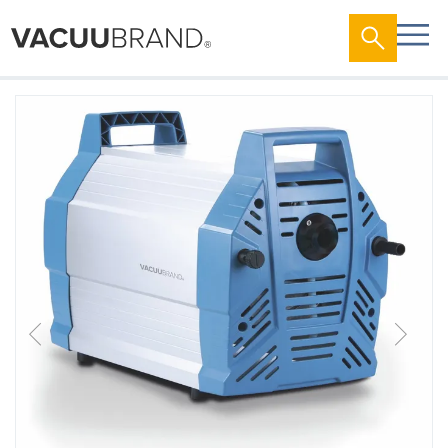
跳
到
结
尾
的
图
片
库