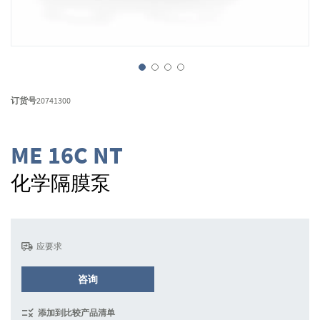
跳
转
订货号
20741300
到
图
像
ME 16C NT
库
的
化学隔膜泵
开
头
应要求
咨询
添加到比较产品清单