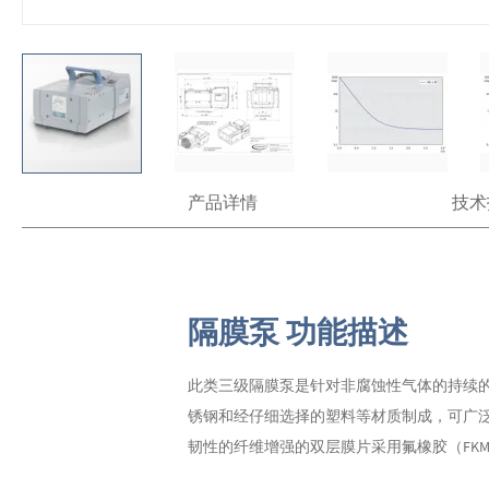
跳
产品详情
技术
转
到
图
像
库
的
隔膜泵 功能描述
开
头
此类三级隔膜泵是针对非腐蚀性气体的持续的
锈钢和经仔细选择的塑料等材质制成，可广
韧性的纤维增强的双层膜片采用氟橡胶（FK