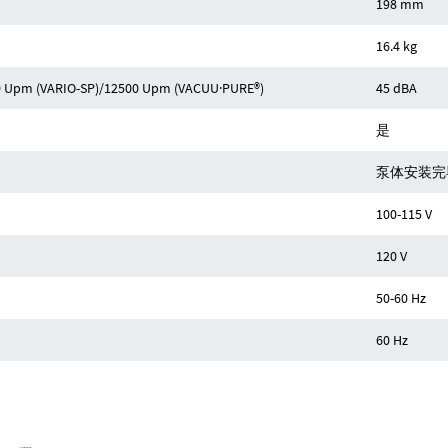
198 mm
16.4 kg
Upm (VARIO-SP)/12500 Upm (VACUU·PURE®)
45 dBA
是
泵体安装完
100-115 V
120 V
50-60 Hz
60 Hz