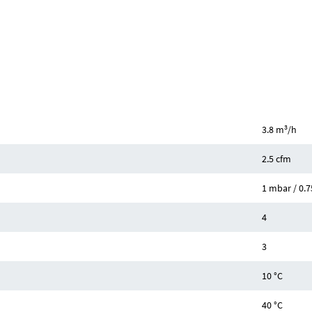
3
3.8 m
/h
2.5 cfm
1 mbar / 0.7
4
3
10 °C
40 °C