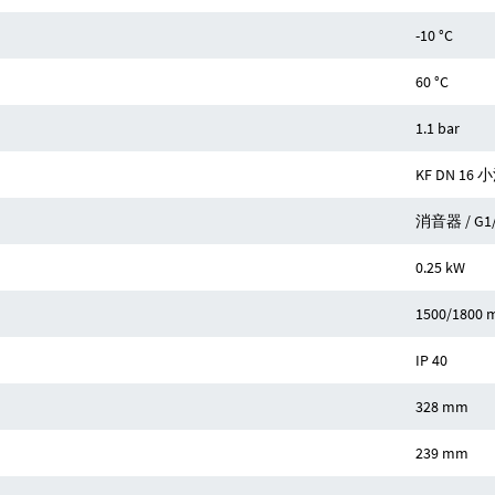
-10 °C
60 °C
1.1 bar
KF DN 16
消音器 / G1/
0.25 kW
1500/1800 
IP 40
328 mm
239 mm