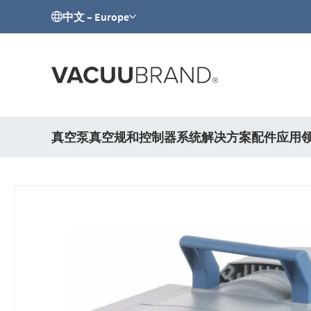
中文 – Europe
真空泵
真空规和控制器
系统解决方案
配件
应用
跳
到
结
尾
的
图
片
库