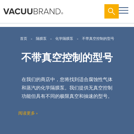
首页
隔膜泵
化学隔膜泵
不带真空控制的型号
不带真空控制的型号
在我们的商店中，您将找到适合腐蚀性气体
和蒸汽的化学隔膜泵。我们提供无真空控制
功能但具有不同的极限真空和抽速的型号。
这种泵在进气口配有冷凝物分离瓶（AK）以
防止真空管路中的冷凝液流入泵内，在出气
阅读更多 »
口配有溶剂回收冷凝器（EK）以实现接近
100%的溶剂回收。
您
对我们的产品有疑问