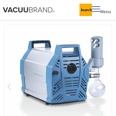
Search
Menu
跳
到
结
尾
的
图
片
库