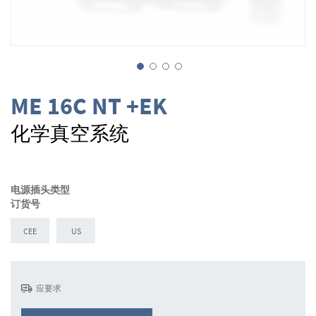
跳
转
ME 16C NT +EK
到
图
化学真空系统
像
库
的
开
电源插头类型
头
订货号
CEE
US
应要求