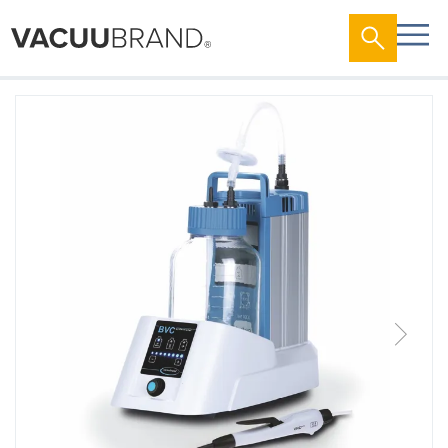
跳
到
结
尾
的
图
片
库