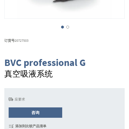
跳
转
订货号
20727503
到
图
像
BVC professional G
库
的
真空吸液系统
开
头
应要求
咨询
添加到比较产品清单