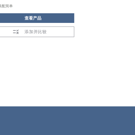
装配简单
装配简单
查看产品
查看
添加并比较
添加