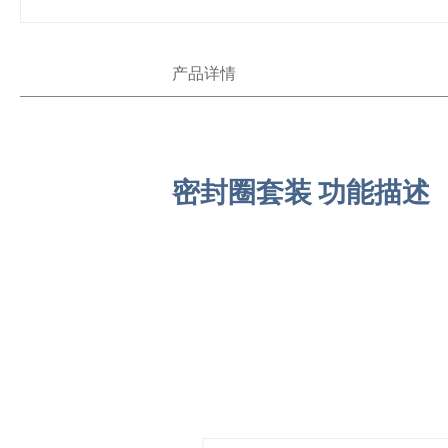
跳
产品详情
转
到
图
像
库
的
密封圈套装 功能描述
开
头