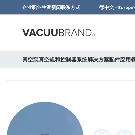
企业
职业生涯
新闻
联系方式
中文 – Europe
真空泵
真空规和控制器
系统解决方案
配件
应用
跳
到
结
尾
的
图
片
库