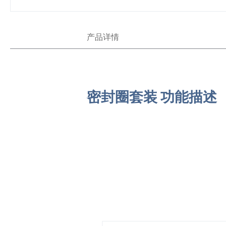
跳
产品详情
转
到
图
像
库
的
密封圈套装 功能描述
开
头