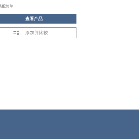
装配简单
装配简单
查看产品
查看
添加并比较
添加