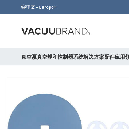
中文 – Europe
真空泵
真空规和控制器
系统解决方案
配件
应用
跳
到
结
尾
的
图
片
库