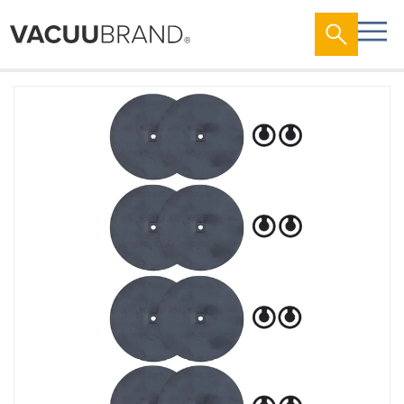
跳
到
结
尾
的
图
片
库