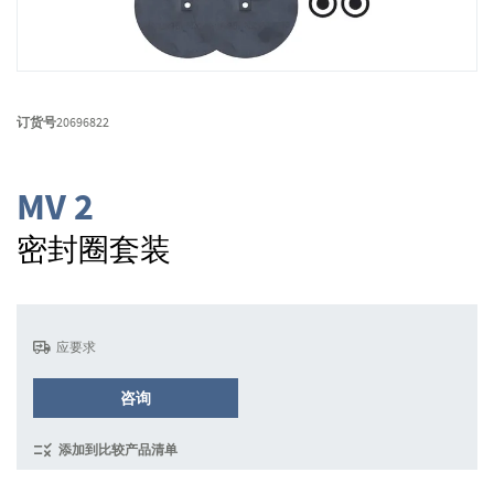
跳
转
订货号
20696822
到
图
像
MV 2
库
的
密封圈套装
开
头
应要求
咨询
添加到比较产品清单