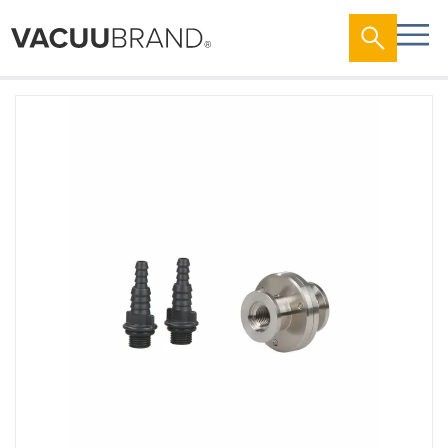
跳
到
结
尾
的
图
片
库