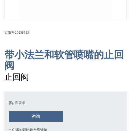
跳
转
订货号
20639683
到
图
像
带小法兰和软管喷嘴的止回
库
的
阀
开
头
止回阀
应要求
咨询
添加到比较产品清单