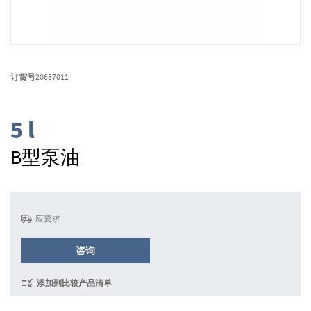
跳
转
订货号
20687011
到
图
像
5 l
库
的
B型泵油
开
头
应要求
咨询
添加到比较产品清单