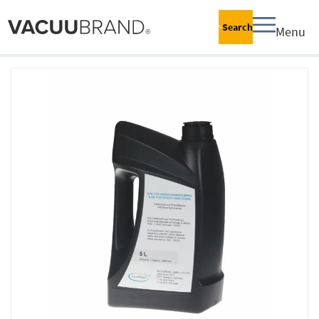
Search
Menu
跳
到
结
尾
的
图
片
库