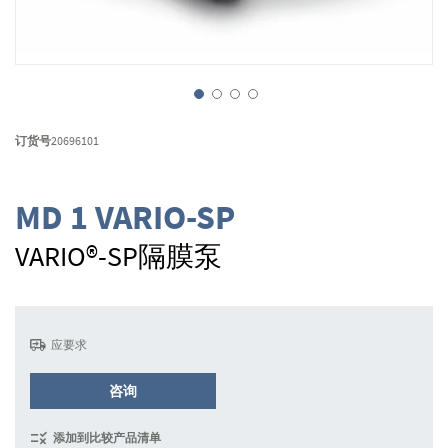
跳
转
订货号
20696101
到
图
像
MD 1 VARIO-SP
库
的
VARIO®-SP隔膜泵
开
头
应要求
咨询
添加到比较产品清单