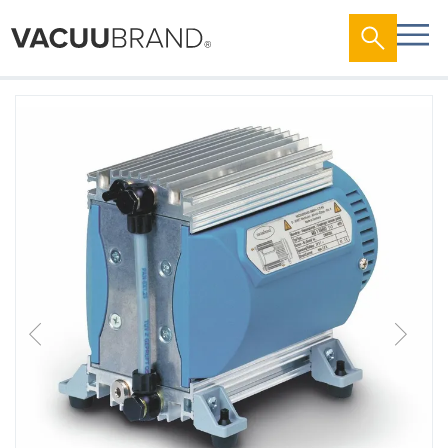
跳
到
结
尾
的
图
片
库