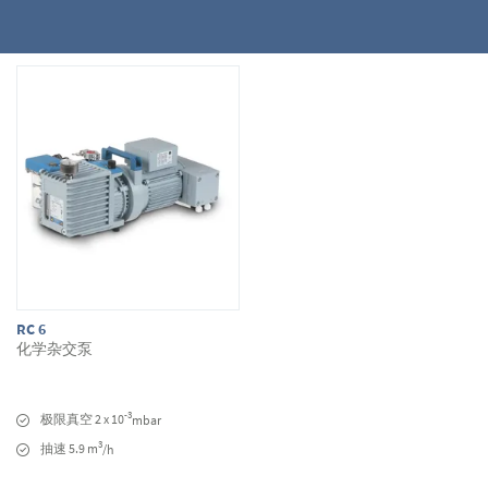
RC 6
化学杂交泵
-3
极限真空 2 x 10
mbar
3
抽速 5.9 m
/h