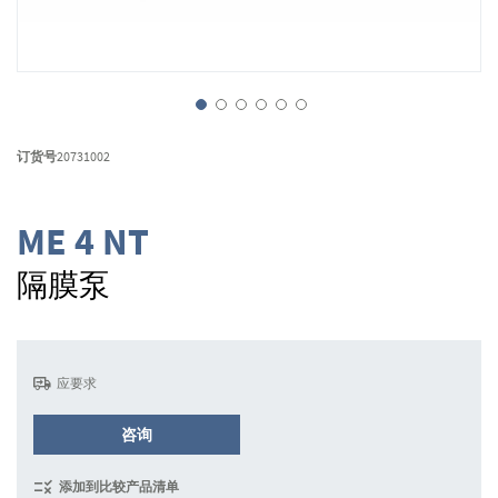
跳
转
订货号
20731002
到
图
像
ME 4 NT
库
的
隔膜泵
开
头
应要求
咨询
添加到比较产品清单