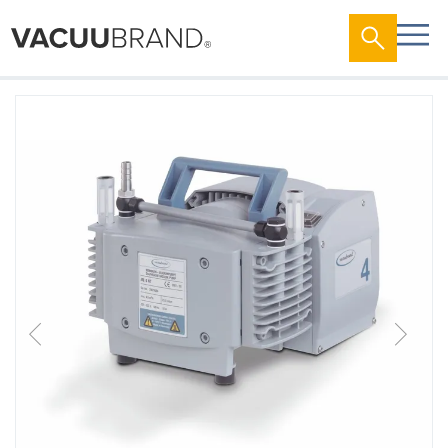
跳
到
结
尾
的
图
片
库