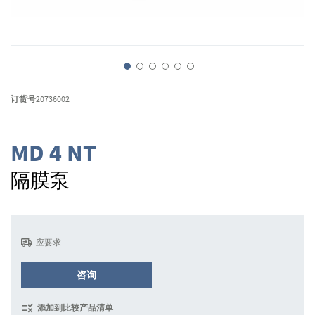
跳
转
订货号
20736002
到
图
像
MD 4 NT
库
的
隔膜泵
开
头
应要求
咨询
添加到比较产品清单