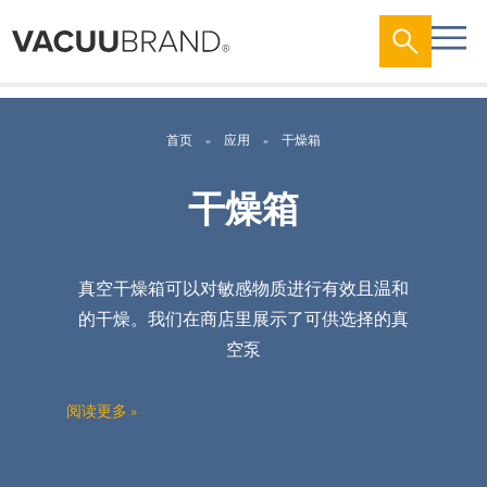
首页
应用
干燥箱
干燥箱
真空干燥箱可以
对
敏感物
质进
行有效且温和
的干燥。我
们
在商店里展示了可供
选择
的真
空
泵
应
用的
类
型。
阅读更多 »
腔室
总
容
积
和
真空控制
选项
。