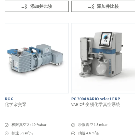
添加并比较
添加并比较
RC 6
PC 3004 VARIO select EKP
化学杂交泵
VARIO® 变频化学真空系统
-3
极限真空 2 x 10
极限真空 1.5 mbar
mbar
3
3
抽速 5.9 m
抽速 4.6 m
/h
/h