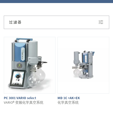
寻
找适合真空
浓缩
的真空
泵
。
您
对我们的产
品有疑问吗？如有疑问您只需在网上商店中
过滤器
进行咨询。我们将很乐意为您提供建议。
PC 3001 VARIO select
MD 1C +AK+EK
VARIO® 变频化学真空系统
化学真空系统