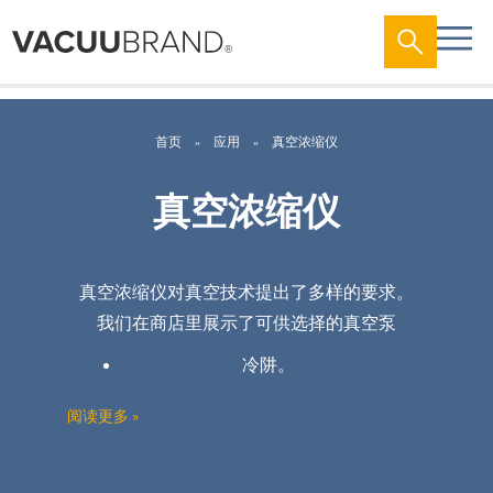
首页
应用
真空浓缩仪
真空浓缩仪
真空
浓缩仪对
真空技
术
提出了多
样
的要求。
我
们
在商店里展示了可供
选择
的真空
泵
冷阱。
工
艺
溶
剂
,
阅读更多 »
加工量和
真空控制
选项
。