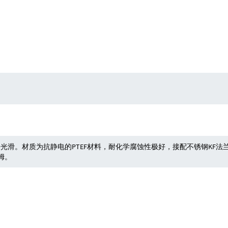
材质为抗静电的PTEF材料，耐化学腐蚀性极好，接配不锈钢KF法兰。符合BS 595
姆。