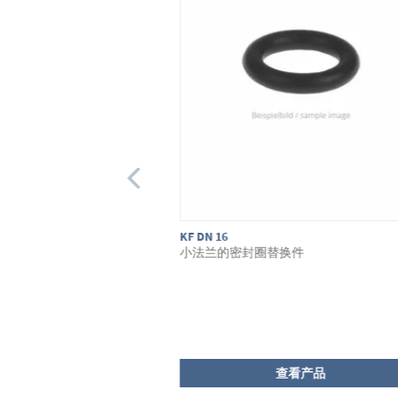
KF DN 32/40
件
小法兰外齐式环形中心支架
看产品
查看产品