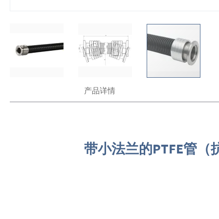
跳
产品详情
转
到
图
像
库
的
带小法兰的PTFE管（
开
头