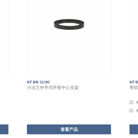
KF DN 25 / DN 10 mm
KF D
带软管喷嘴接头的小法兰
带
标称宽度 KF DN 25 mm
材质 铝
查看产品