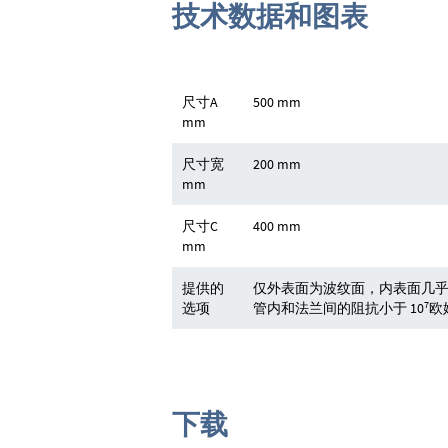
技术数据和图表
尺寸A
500 mm
mm
尺寸宽
200 mm
mm
尺寸C
400 mm
mm
提供的
仅外表面为波纹面，内表面几乎光滑。
7
选项
管内和法兰间的阻抗小于 10
欧
下载