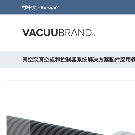
中文 – Europe
真空泵
真空规和控制器
系统解决方案
配件
应用
跳
到
结
尾
的
图
片
库