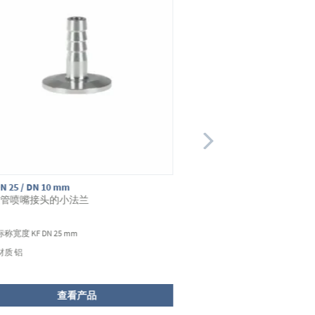
N 40/40
KF DN 25/16
小法兰的弯管
异径小法兰
标称宽度 KF DN 40 mm
标称宽度 KF DN 25/16 
材质 铝
材质 不锈钢
查看产品
查看