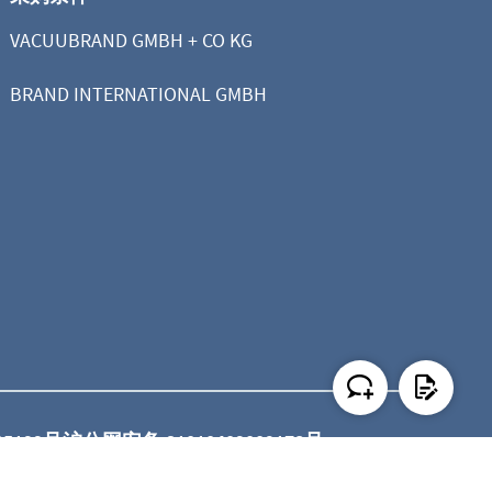
VACUUBRAND GMBH + CO KG
BRAND INTERNATIONAL GMBH
35122号
沪公网安备 31010402009178号