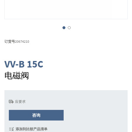
跳
转
订货号
20674210
到
图
像
VV-B 15C
库
的
电磁阀
开
头
应要求
咨询
添加到比较产品清单