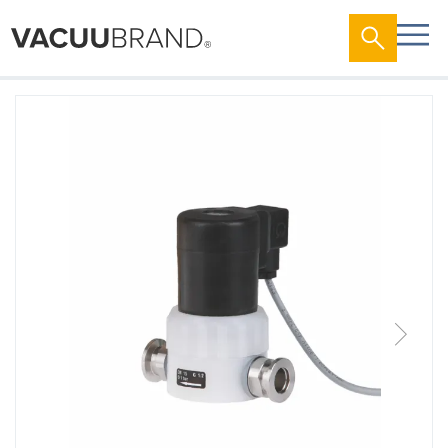
跳
到
结
尾
的
图
片
库