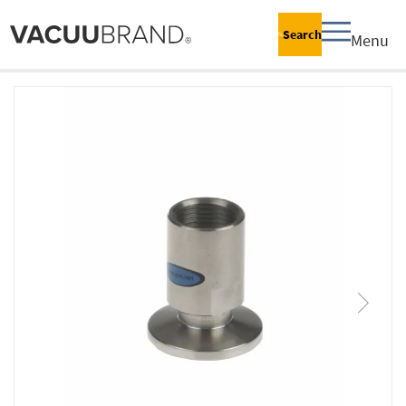
Search
Menu
跳
到
结
尾
的
图
片
库