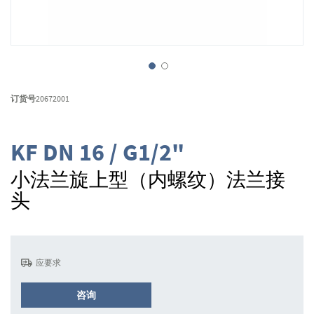
跳
转
订货号
20672001
到
图
像
KF DN 16 / G1/2"
库
的
小法兰旋上型（内螺纹）法兰接
开
头
头
应要求
咨询