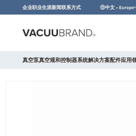
企业
职业生涯
新闻
联系方式
中文 – Europe
真空泵
真空规和控制器
系统解决方案
配件
应用
跳
到
结
尾
的
图
片
库