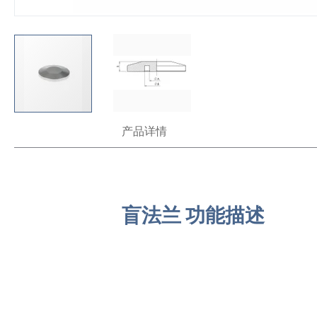
跳
产品详情
转
到
图
像
库
的
盲法兰 功能描述
开
头