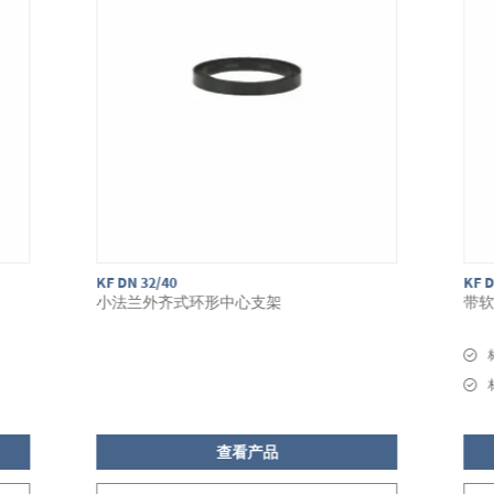
KF DN 32/40
KF D
小法兰外齐式环形中心支架
带
查看产品