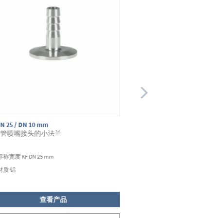
N 25 / DN 10 mm
KF DN 40/40
软管喷嘴接头的小法兰
带小法兰的弯管
标称宽度 KF DN 25 mm
标称宽度 KF DN 40 mm
材质 铝
材质 铝
查看产品
查看