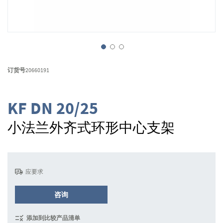
跳
转
订货号
20660191
到
图
像
KF DN 20/25
库
的
小法兰外齐式环形中心支架
开
头
应要求
咨询
添加到比较产品清单