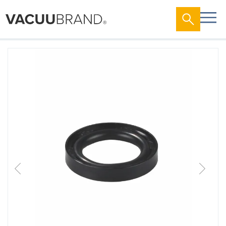
跳
到
结
尾
的
图
片
库