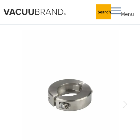
Search
Menu
跳
到
结
尾
的
图
片
库