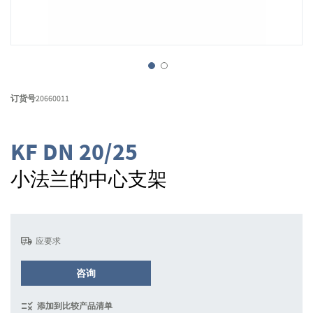
跳
转
订货号
20660011
到
图
像
KF DN 20/25
库
的
小法兰的中心支架
开
头
应要求
咨询
添加到比较产品清单