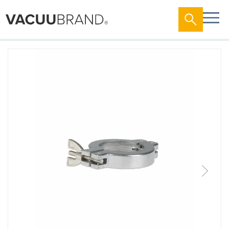
跳
到
结
尾
的
图
片
库