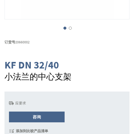
跳
转
订货号
20660002
到
图
像
KF DN 32/40
库
的
小法兰的中心支架
开
头
应要求
咨询
添加到比较产品清单