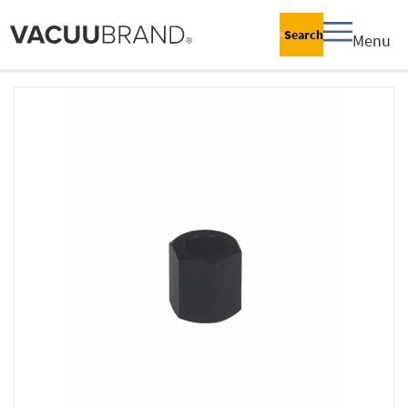
Search
Menu
跳
到
结
尾
的
图
片
库