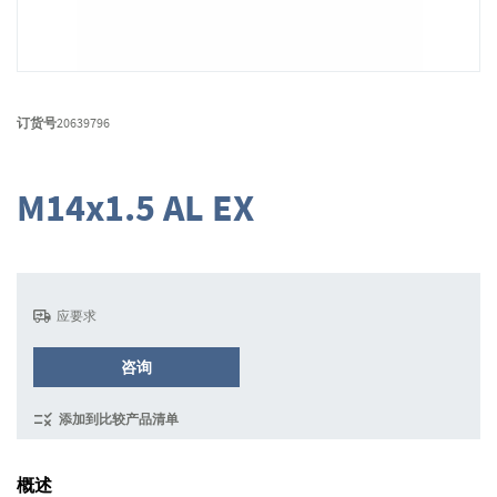
跳
转
订货号
20639796
到
图
像
M14x1.5 AL EX
库
的
开
头
应要求
咨询
添加到比较产品清单
概述