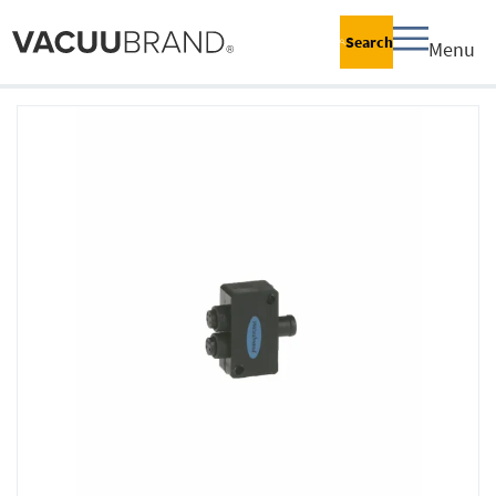
Search
Menu
跳
到
结
尾
的
图
片
库