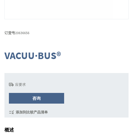
跳
转
订货号
20636656
到
图
像
VACUU·BUS®
库
的
开
头
应要求
咨询
添加到比较产品清单
概述